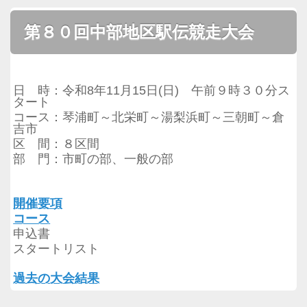
第８０回中部地区駅伝競走大会
日 時：令和8年11月15日(日) 午前９時３０分ス
タート
コース：琴浦町～北栄町～湯梨浜町～三朝町～倉
吉市
区 間：８区間
部 門：市町の部、一般の部
開催要項
コース
申込書
スタートリスト
過去の
大会結果