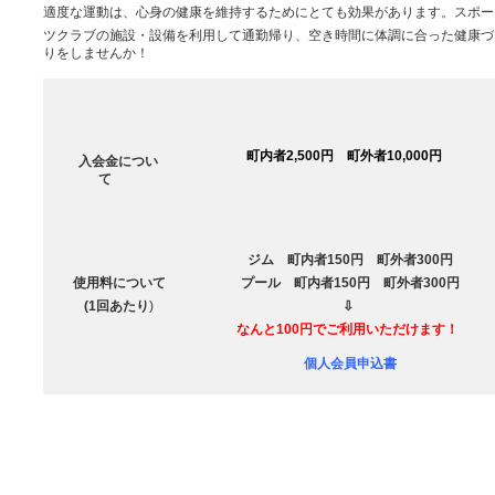
適度な運動は、心身の健康を維持するためにとても効果があります。スポー
ツクラブの施設・設備を利用して通勤帰り、空き時間に体調に合った健康づ
りをしませんか！
町内者2,500円 町外者10,000円
入会金につい
て
ジム 町内者150円 町外者300円
使用料について
プール 町内者150円 町外者300円
(1回あたり
)
⇩
なんと100円でご利用いただけます！
個人会員申込書