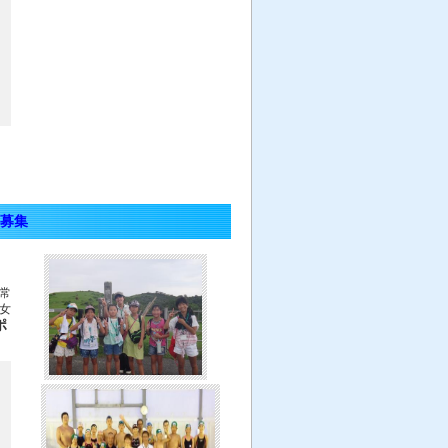
募集
常
女
ポ