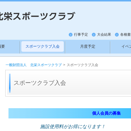
行事予定
大会結果
各種書
概要
スポーツクラブ入会
月度予定
イベ
紹介
新料金
ワットバイクの利用方法
お
一般財団法人 北栄スポーツクラブ
>
スポーツクラブ入会
スポーツクラブ入会
個人会員の募集
施設使用料がお得になります！