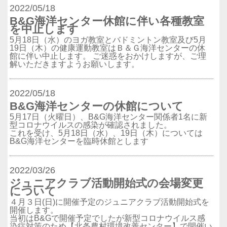
2022/05/18
B&G海洋センター休館に伴い各種教室
を中止します
5月18日（水）のヨガ教室とバドミントン教室及び5月
19日（木）の健康運動教室はＢ＆Ｇ海洋センターの休
館に伴い中止します。 ご迷惑をおかけしますが、ご理
解いただきますようお願いします。
2022/05/18
B&G海洋センターの休館について
5月17日（火曜日）、B&G海洋センター関係者1名に新
型コロナウイルスの感染が確認されました。
これを受け、5月18日（水）、19日（木）については
B&G海洋センターを臨時休館とします
2022/03/26
ジュニアクラブ活動開始式の会場変更
について
４月３日(日)に開催予定のジュニアクラブ活動開始式を
開催します。
当初はB&Gで開催予定でしたが新型コロナウイルス感
染症対策のため【北条農村環境改善センター】で開催い