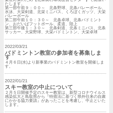
たします。
第一部午前９：００～ 北条野球、北条バレーボール、
水泳、大栄剣道、北栄ミニバス、くろぼくガッツ、大栄
バレーボール
第二部午前１０：３０～ 北条卓球、北条バドミント
ン、おだいばフットボール、柔道、陸上
第三部午後１：３０～ 北条剣道、北条ミニバス、北条
サッカー、大栄野球、大栄バドミントン、大栄卓球
2022/03/21
バドミントン教室の参加者を募集しま
す
４月６日(水)より新事業のバドミントン教室を開催しま
す。
2022/01/21
スキー教室の中止について
２月５日開催予定のスキー教室は、新型コロナウイルス
感染拡大と鳥取県から『特措法に基づく県外往来の自粛
にかかる協力要請』があったことを考慮し、中止といた
します。