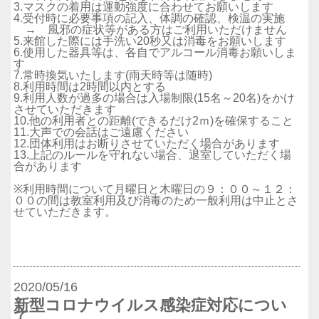
3.マスクの着用は運動強度に合わせてお願いします
4.受付時に必要事項の記入、体調の確認、検温の実施
→ 風邪の症状等がある方はご利用いただけません
5.来館した際には手洗い20秒又は消毒をお願いします
6.使用した器具等は、各自でアルコール消毒お願いしま
す
7.常時換気いたします(雨天時等は随時)
8.利用時間は2時間以内とする
9.利用人数が過多の場合は入場制限(15名～20名)をかけ
させていただきます
10.他の利用者との距離(できるだけ2ｍ)を確保すること
11.大声での会話はご遠慮ください
12.団体利用はお断りさせていただく場合があります
13.上記のルールを守れない場合、退室していただく場
合があります
※利用時間について月曜日と木曜日の９：００～１２：
００の間は教室利用及び消毒のため一般利用は中止とさ
せていただきます。
2020/05/16
新型コロナウイルス感染症対応につい
て