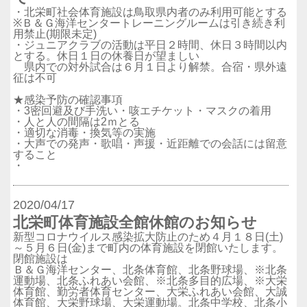
・北栄町社会体育施設は鳥取県内者のみ利用可能とする
※Ｂ＆Ｇ海洋センタートレーニングルームは引き続き利
用禁止(期限未定)
・ジュニアクラブの活動は平日２時間、休日３時間以内
とする。休日１日の休養日が望ましい
県内での対外試合は６月１日より解禁。合宿・県外遠
征は不可
★感染予防の確認事項
・3密回避及び手洗い・咳エチケット・マスクの着用
・人と人の間隔は2ｍとる
・適切な消毒・換気等の実施
・大声での発声・歌唱・声援・近距離での会話には留意
すること
・
2020/04/17
北栄町体育施設全館休館のお知らせ
新型コロナウイルス感染拡大防止のため４月１８日(土)
～５月６日(金)まで町内の体育施設を閉館いたします。
閉館施設は
Ｂ＆Ｇ海洋センター、北条体育館、北条野球場、※北条
運動場、北条ふれあい会館、※北条多目的広場、※大栄
体育館、勤労者体育センター、大栄ふれあい会館、大誠
体育館、大栄野球場、大栄運動場。北条中学校、北条小