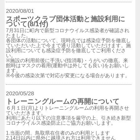
2020/08/01
スポーツクラブ団体活動と施設利用に
ついて(8/1付)
7月31日に町内で新型コロナウイルス感染者が確認され
たました。
各団体の活動について、現時点では感染症予防を徹底し
ていただいた上で今まで通り活動していただけます。施
設利用についても感染症予防を徹底してご利用くださ
い。
※施設の利用前後に手洗い(指消毒)・うがいの徹底。来
館時はマスクの着用(運動中は外しても良い)をお願いし
ます。
※今後の感染次第で対応が変更になる場合があります。
2020/05/28
トレーニングルームの再開について
６月１日(月)よりトレーニングルームの利用を再開させ
ていただきます。
利用にあたり以下の注意事項を厳守の上、引き続き新型
コロナウイルス感染防止にご協力お願いします。
1.当面の間、鳥取県在住者のみの利用とします
2.14日以内に県外に越境され方は利用できません