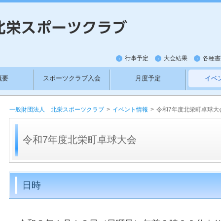
行事予定
大会結果
各種書
概要
スポーツクラブ入会
月度予定
イベ
紹介
新料金
ワットバイクの利用方法
お
一般財団法人 北栄スポーツクラブ
>
イベント情報
>
令和7年度北栄町卓球大
令和7年度北栄町卓球大会
日時